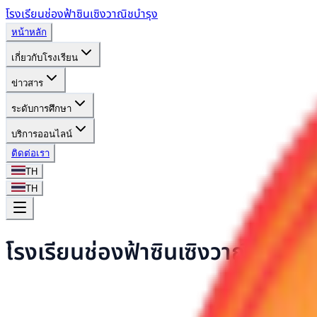
โรงเรียนช่องฟ้าซินเซิงวาณิชบำรุง
หน้าหลัก
เกี่ยวกับโรงเรียน
ข่าวสาร
ระดับการศึกษา
บริการออนไลน์
ติดต่อเรา
TH
TH
โรงเรียนช่องฟ้าซินเซิงวาณิช